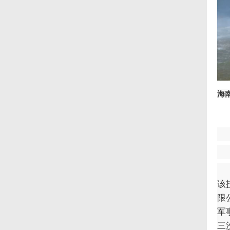
海
该
限
军
三