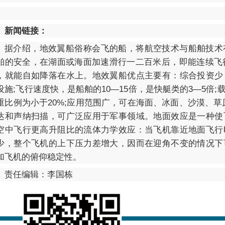
新闻链接：
据介绍，地效翼船俗称会飞的船，将航空技术与船舶技术
舶的安全，在湖面或海面加速滑行一二百米后，即能连续飞行
，就能自如降落在水上。地效翼船优点主要有：综合投资少
设施;飞行速度快，是船舶的10—15倍，是快艇类的3—5倍;
重比例为小于20%;应用范围广，可在海面、冰面、沙漠、草
达和声纳扫描，可广泛应用于军事领域。地面效应是一种使
空中飞行更高升阻比的流体力学效应：当飞机靠近地面飞行
少，整个飞机的上下压力差增大，因而在迎角不变的情况下
加飞机的俯仰稳定性。
责任编辑：李国栋