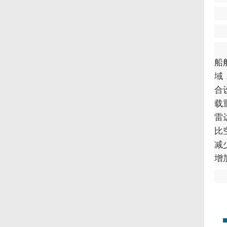
船
域
合
载
雷
比
减
增